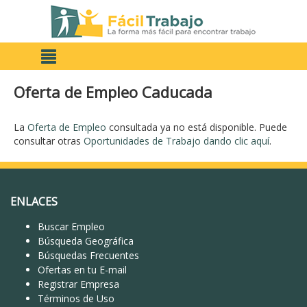
Oferta de Empleo Caducada
La
Oferta de Empleo
consultada ya no está disponible. Puede
consultar otras
Oportunidades de Trabajo dando clic aquí
.
ENLACES
Buscar Empleo
Búsqueda Geográfica
Búsquedas Frecuentes
Ofertas en tu E-mail
Registrar Empresa
Términos de Uso