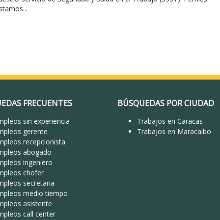
tamos...
EDAS FRECUENTES
BÚSQUEDAS POR CIUDAD
pleos sin experiencia
Trabajos en Caracas
mpleos gerente
Trabajos en Maracaibo
mpleos recepcionista
mpleos abogado
mpleos ingeniero
mpleos chofer
mpleos secretaria
mpleos medio tiempo
mpleos asistente
pleos call center