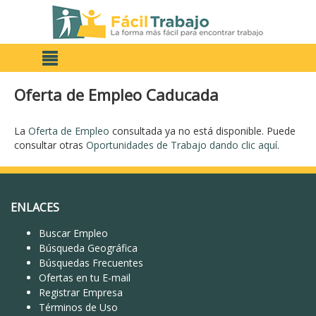
Oferta de Empleo Caducada
La
Oferta de Empleo
consultada ya no está disponible. Puede
consultar otras
Oportunidades de Trabajo dando clic aquí
.
ENLACES
Buscar Empleo
Búsqueda Geográfica
Búsquedas Frecuentes
Ofertas en tu E-mail
Registrar Empresa
Términos de Uso